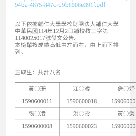
94ba-4875-847c-d9b8906e391f.pdf
以下依據輔仁大學學校財團法人輔仁大學
中華民國114年12月2日輔校教三字第
1140025017號發文公告。
本榜單按成績高低由左而右，由上而下排
列。
正取生：共計八名
黃○珊
江○睿
詹○妤
1590600011
1590600018
15906000
張○凌
洪○雲
黃○榮
1590600008
1590600023
15906000