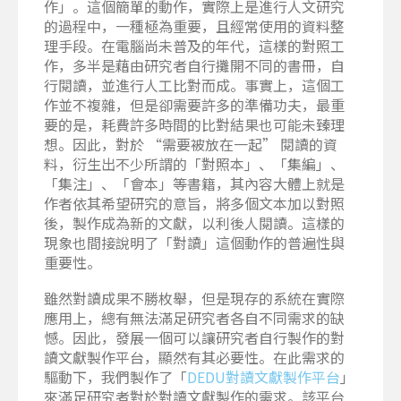
作」。這個簡單的動作，實際上是進行人文研究
的過程中，一種極為重要，且經常使用的資料整
理手段。在電腦尚未普及的年代，這樣的對照工
作，多半是藉由研究者自行攤開不同的書冊，自
行閱讀，並進行人工比對而成。事實上，這個工
作並不複雜，但是卻需要許多的準備功夫，最重
要的是，耗費許多時間的比對結果也可能未臻理
想。因此，對於 “需要被放在一起” 閱讀的資
料，衍生出不少所謂的「對照本」、「集編」、
「集注」、「會本」等書籍，其內容大體上就是
作者依其希望研究的意旨，將多個文本加以對照
後，製作成為新的文獻，以利後人閱讀。這樣的
現象也間接說明了「對讀」這個動作的普遍性與
重要性。
雖然對讀成果不勝枚舉，但是現存的系統在實際
應用上，總有無法滿足研究者各自不同需求的缺
憾。因此，發展一個可以讓研究者自行製作的對
讀文獻製作平台，顯然有其必要性。在此需求的
驅動下，我們製作了「
DEDU對讀文獻製作平台
」
來滿足研究者對於對讀文獻製作的需求。該平台