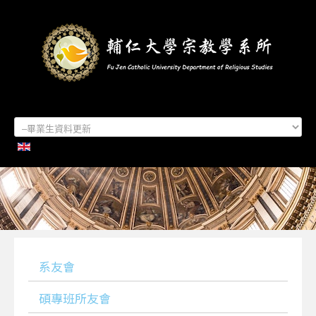
首頁
系所簡介
本系成員
學生專區
招生資訊
各項活動
研究及出版
系所友專區
聯絡我們
系友會
碩專班所友會