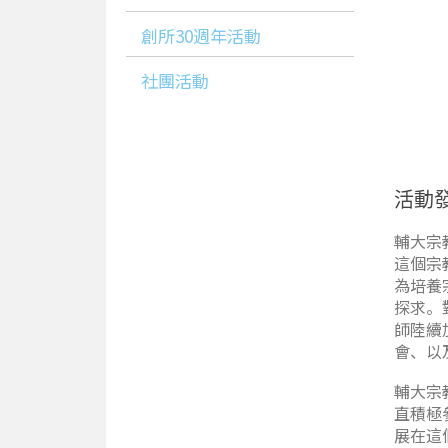
創所30週年活動
社團活動
活動
輔大宗
這個宗
為培養
探求。
師陸續
會、以
輔大宗
直積極
展在這