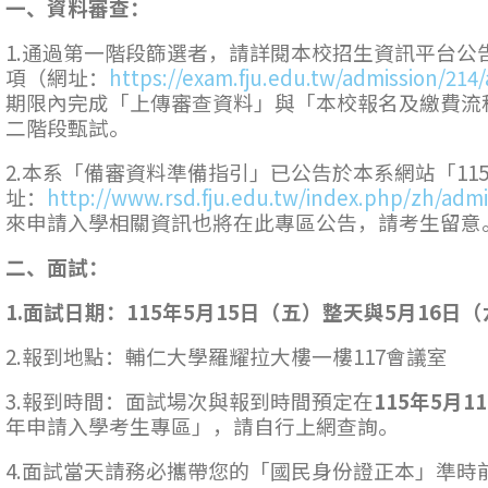
一、資料審查：
1.通過第一階段篩選者，請詳閱本校招生資訊平台公
項（網址：
https://exam.fju.edu.tw/admission/21
期限內完成「上傳審查資料」與「本校報名及繳費流
二階段甄試。
2.本系「備審資料準備指引」已公告於本系網站「1
址：
http://www.rsd.fju.edu.tw/index.php/zh/admi
來申請入學相關資訊也將在此專區公告，請考生留意
二、面試：
1.面試日期：
115
年
5
月
15
日（五）整天與
5
月
16
日（
2.報到地點：輔仁大學羅耀拉大樓一樓117會議室
3.報到時間：面試場次與報到時間預定在
115
年
5
月
11
年申請入學考生專區」，請自行上網查詢。
4.面試當天請務必攜帶您的「國民身份證正本」準時