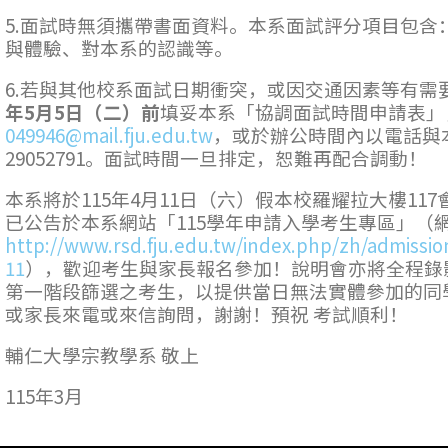
5.面試時無須攜帶書面資料。本系面試評分項目包含
與體驗、對本系的認識等。
6.若與其他校系面試日期衝突，或因交通因素等有需
年
5
月
5
日（二）前
填妥本系「協調面試時間申請表」，
，或於辦公時間內以電話與本
29052791。面試時間一旦排定，恕難再配合調動！
本系將於115年4月11日（六）假本校羅耀拉大樓1
已公告於本系網站「115學年申請入學考生專區」（
http://www.rsd.fju.edu.tw/index.php/zh/admissio
11
），歡迎考生與家長報名參加！說明會亦將全程錄
第一階段篩選之考生，以提供當日無法實體參加的同
或家長來電或來信詢問，謝謝！預祝 考試順利！
輔仁大學宗教學系 敬上
115年3月