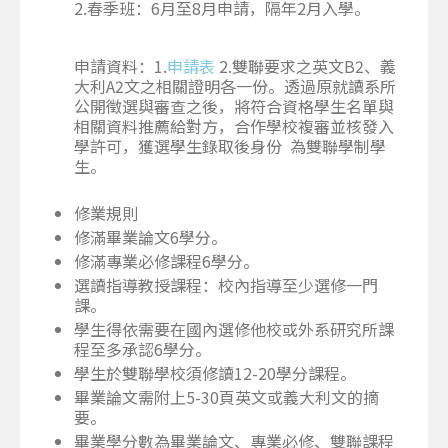
2.春季班：6月至8月申請，隔年2月入學。
申請資料：1.
申請表
2.雙聯要求之英文B2、義
大利A2文之相關證明各一份。透過原就讀系所
公開徵選與審查之後，將符合資格學生名單與
相關資料推薦給對方，合作學校複審並核發入
學許可，獲選學生錄取後身份 為雙聯學制學
生。
修業規則
修滿畢業論文6學分。
修滿專業必修課程6學分。
選讀指導教授課程：校內指導至少選修一門
課。
學生得依需要在國內選修他校或外系研究所課
程至多承認6學分。
學生於雙聯學校須修讀12-20學分課程。
畢業論文需附上5-30頁英文或義大利文的摘
要。
畢業學分數為畢業論文、專業必修、雙聯課程