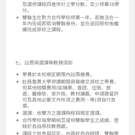
及選修課程四者併計之學分數，至少修畢36學
分。
雙聯生在對方合作學校修業一年，若無法在一
年內完成即取消雙聯身份，並在返回原校後繼
續完成原校之課程。
七、註冊與選課等教務須知
學費於本校規定期限內註冊繳費。
赴佩魯賈大學修讀期間毋需繳交該校之學費，
但其他相關費用(如機票、簽證、住宿、旅
遊、醫療險、意外險、教材講義、申請居留許
可及其他必要文件所須之費用…等)須自行負
擔。
選課：依雙方之選課時程與規定選課。
合作學校每學期相互提供雙聯學生之成績，登
錄於各自原校教務處。
課程之抵免與認定，由兩校各自辦理，雙聯學