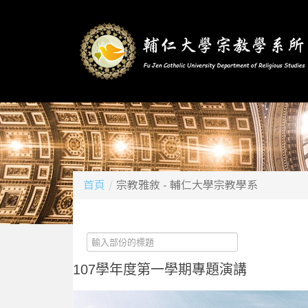
首頁
/
宗教雅敘 - 輔仁大學宗教學系
輸
入
部
107學年度第一學期專題演講
份
的
標