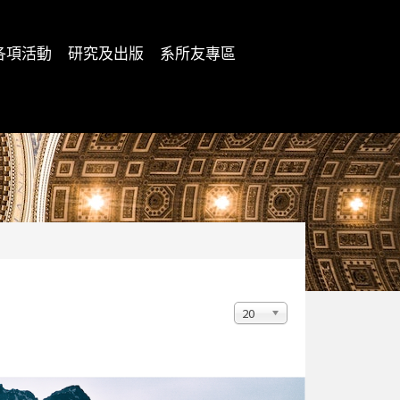
各項活動
研究及出版
系所友專區
顯
20
示
數
目