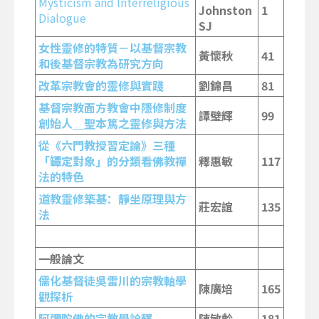
Mysticism and lnterreligious
Johnston
1
Dialogue
SJ
女性靈修的特質－以基督宗教
黃懷秋
41
和後基督宗教為研究方向
改革宗教會的靈修與實踐
劉錦昌
81
基督宗教面方教會中隱修制度
譚璧輝
99
創始人＿聖本篤之靈修與方法
從《六門教授習定論》三種
「罈定對象」的分類看佛教禪
釋惠敏
117
法的特色
道教靈修築基：靜坐原理與方
莊宏誼
135
法
一般論文
儒化基督徒吳雷川的宗教軸學
陳廣培
165
觀探析
阿彌陀佛的宗教學詮釋
陳敏齡
181