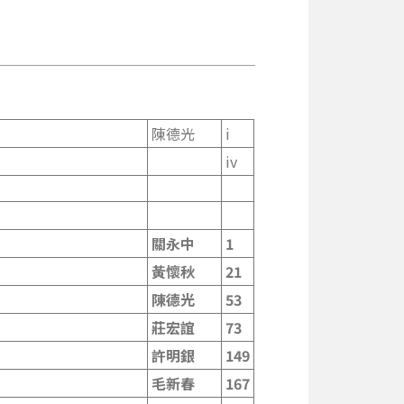
陳德光
i
iv
關永中
1
黃懷秋
21
陳德光
53
莊宏誼
73
許明銀
149
毛新春
167