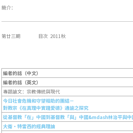
簡介：
第廿三期 目次 2011秋
編者的話（中文）
編者的話（英文）
專題論文：宗教傳統與現代
今日社會危機和守望相助的團結－
對教宗《在真理中實踐愛德》通諭之探究
從基督教「在」中國到基督教「與」中國
&mdash
林治平與中
大衛
‧
特雷西的經典理論