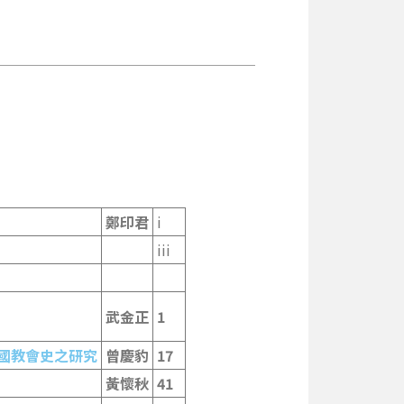
鄭印
君
i
iii
武金正
1
國教會史之研究
曾慶豹
17
黃懷秋
41