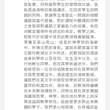
容紮實，同時面對學生的發問與討論，皆
能透過清晰的脈絡講述，在回答學生的問
題的同時，更讓學生清楚此一問題的相關
議題與當代發展，對於課程中聽課的同學
之啓發與對議題之掌握能力的培養，有目
共睹並獲得所有師生的肯定。教學之餘，
經常可於校園中見到武教授騎著腳踏車，
準備至泰山爬山；或是於神學院的長廊
中，祈禱沈思的身影。誠如本期首篇文章
王鏡玲教授在文中所述，武教授如何透過
自身的學術以及信仰，在生活中以言、以
行地教化同學。而在其學術論述中，我們
能感受到一位信仰追隨者如何在其學術研
究與思想關注中，透過理性的清晰脈絡，
讓我們在其文字中感受到學術研究與信仰
靈修的和諧共存。退休後，武教授除繼續
在本系教授課程外，同時也將在其家鄉越
南講授哲學、神學，相信他在學術上的深
厚造詣與教學熱忱，能啟發更多對此有興
趣的學子。我們衷心地感謝、也祝福武金