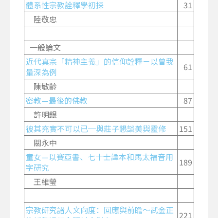
體系性宗教詮釋學初探
31
陸敬忠
一般論文
近代真宗「精神主義」的信仰詮釋－以曾我
61
量深為例
陳敏齡
密教—最後的佛教
87
許明銀
彼其充實不可以已─與莊子懇談美與靈修
151
關永中
童女—以賽亞書、七十士譯本和馬太福音用
189
字研究
王維瑩
宗教研究諸人文向度：回應與前瞻～武金正
221