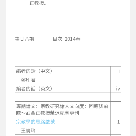
正教授。
第廿八期 目次 2014春
編者的話（中文）
i
鄭印君
編者的話（英文）
iv
專題論文：宗教研究諸人文向度：回應與前
瞻～武金正教授榮退紀念專刊
宗教學的思路啟蒙
1
王鏡玲