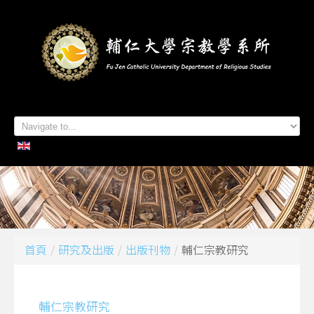
首頁
系所簡介
本系成員
學生專區
招生資訊
各項活動
研究及出版
系所友專區
聯絡我們
首頁
/
研究及出版
/
出版刊物
/
輔仁宗教研究
輔仁宗教研究