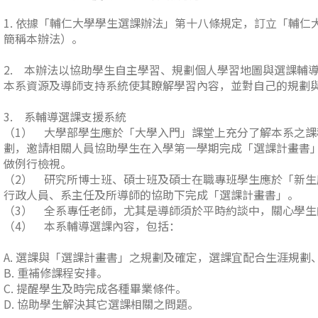
1. 依據「輔仁大學學生選課辦法」第十八條規定，訂立「輔
簡稱本辦法）。
2. 本辦法以協助學生自主學習、規劃個人學習地圖與選課輔
本系資源及導師支持系統使其瞭解學習內容，並對自己的規劃
3. 系輔導選課支援系統
（1） 大學部學生應於「大學入門」課堂上充分了解本系之
劃，邀請相關人員協助學生在入學第一學期完成「選課計畫書
做例行檢視。
（2） 研究所博士班、碩士班及碩士在職專班學生應於「新
行政人員、系主任及所導師的協助下完成「選課計畫書」。
（3） 全系專任老師，尤其是導師須於平時約談中，關心學
（4） 本系輔導選課內容，包括：
A. 選課與「選課計畫書」之規劃及確定，選課宜配合生涯規
B. 重補修課程安排。
C. 提醒學生及時完成各種畢業條件。
D. 協助學生解決其它選課相關之問題。