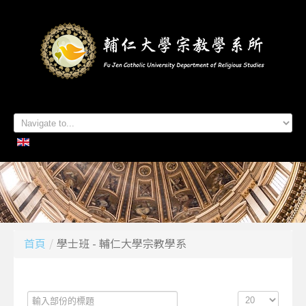
首頁
系所簡介
本系成員
學生專區
招生資訊
各項活動
研究及出版
系所友專區
聯絡我們
首頁
/
學士班 - 輔仁大學宗教學系
輸
顯