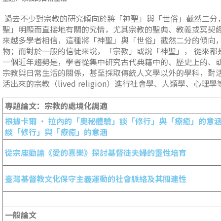
過去不少對宗教的研究傾向於將「神聖」與「世俗」截然二分
聖」明顯而直接地有關的究情，尤其宗教的聖典、教義或冥契
來越多學者相信，這種將「神聖」與「世俗」截然二分的傾向
物；而對於一般的信徒來說，「宗教」或說「神聖」， 從來都
一個近年趨勢是，學者從集中研究古代典籍中的、歷史上的、或
宗教與日常生活的關係，甚至採取傳統人文學以外的學科，對活著的宗教（
活出來的宗教（lived religion）進行社會學、人類學、心理
專題論文：宗教的處境化調適
根據卡爾 • 拉內的「奧秘體驗」談「修行」與「療癒」的意
談「修行」與「療癒」的意涵
從宗座勸諭《愛的喜樂》探討基督徒夫婦的靈性培育
臺灣基督教文化保守主義運動的社會脈絡及其關連性
一般論文