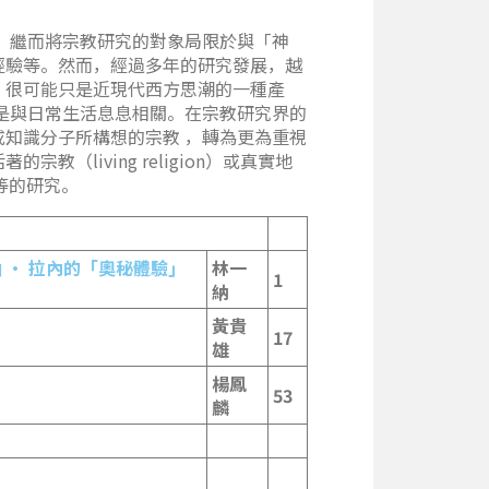
，繼而將宗教研究的對象局限於與「神
經驗等。然而，經過多年的研究發展，越
，很可能只是近現代西方思潮的一種產
是與日常生活息息相關。在宗教研究界的
知識分子所構想的宗教 ，轉為更為重視
living religion）或真實地
學等的研究。
涵
•
拉內的「奧秘體驗」
林一
1
納
黃貴
17
雄
楊鳳
53
麟