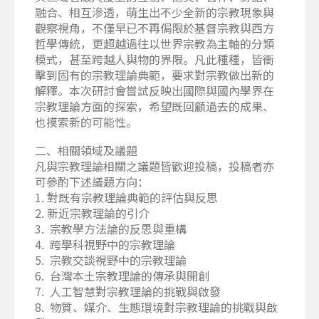
融合、相互滲透，萌生出不少全新的宗教現象與
觀察視角，不僅早已不再侷限於基督宗教與西方
哲學傳統，更超越過往以世界宗教為主軸的分類
模式，甚至跨越人與物的界限。凡此種種，皆衝
擊到固有的宗教理論典範，要求對宗教做出新的
解釋。本次研討會嘗試反映出國際與國內學界在
宗教理論方面的探索，希望既回顧過去的成果、
也摸索新的可能性。
二、相關領域及議題
凡與宗教理論相關之議題皆歡迎投稿，投稿者亦
可參酌下述議題方向：
1. 對既有宗教理論典範的評估與反思
2. 新近宗教理論的引介
3. 宗教學方法論的反思與重構
4. 跨學科視野中的宗教理論
5. 宗教交談視野中的宗教理論
6. 台灣本土宗教理論的傳承與開創
7. 人工智慧對宗教理論的挑戰與啟發
8. 物質、媒介、生態環境對宗教理論的挑戰與啟