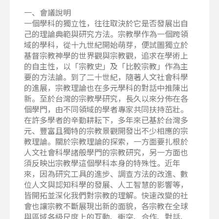
一、會議說明
一個學科的獨立性，往往取決於它是否發展出自
己的理論典範與研究方法。宗教學作為一個跨領
域的學科，從十九世紀開始萌芽，便試圖獨立於
基督宗教神學的世界觀與宗教觀，追求在學術上
的自主性，以「宗教史」及「比較宗教」作為主
要的方法論。到了二十世紀，隨著人文社會科學
的進展，宗教理論也在多元學科的對話中推陳出
新。至於台灣的宗教學研究，長久以來分佈在各
個學門，由不同領域的學者專家共同扶持茁壯。
在許多學者的辛勤耕耘下，多年來已基於台灣多
元、豐富且獨特的宗教景觀開發出不少相應的宗
教理論。關於宗教理論的探索，一方面要扎根於
人文社會科學諸般學門的宗教研究，另一方面也
須反映出宗教學這個學科本身的特殊性。近年
來，因為研究工具的進步、調查方法的改進、數
位人文與認知科學的發展、人工智慧的影響等，
皆開拓並深化我們對宗教的理解。快速改變的社
會也讓宗教不斷展現出新的面貌，各宗教在全球
與區域各級尺度上的互動、衝突、合作、對話、