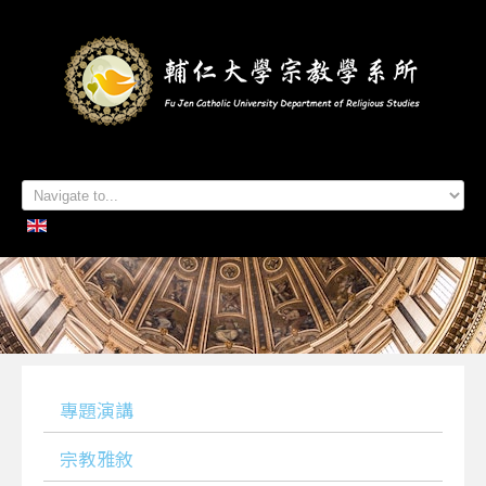
首頁
系所簡介
本系成員
學生專區
招生資訊
各項活動
研究及出版
系所友專區
聯絡我們
專題演講
宗教雅敘