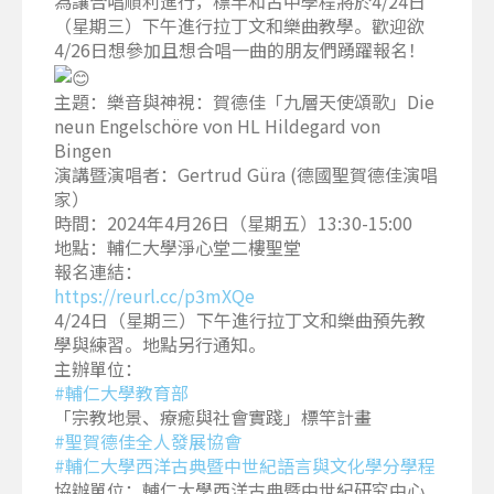
為讓合唱順利進行，標竿和古中學程將於4/24日
（星期三）下午進行拉丁文和樂曲教學。歡迎欲
4/26日想參加且想合唱一曲的朋友們踴躍報名！
主題：樂音與神視：賀德佳「九層天使頌歌」Die
neun Engelschöre von HL Hildegard von
Bingen
演講暨演唱者：Gertrud Güra (德國聖賀德佳演唱
家）
時間：2024年4月26日（星期五）13:30-15:00
地點：輔仁大學淨心堂二樓聖堂
報名連結：
https://reurl.cc/p3mXQe
4/24日（星期三）下午進行拉丁文和樂曲預先教
學與練習。地點另行通知。
主辦單位：
#輔仁大學教育部
「宗教地景、療癒與社會實踐」標竿計畫
#聖賀德佳全人發展協會
#輔仁大學西洋古典暨中世紀語言與文化學分學程
協辦單位：輔仁大學西洋古典暨中世紀研究中心