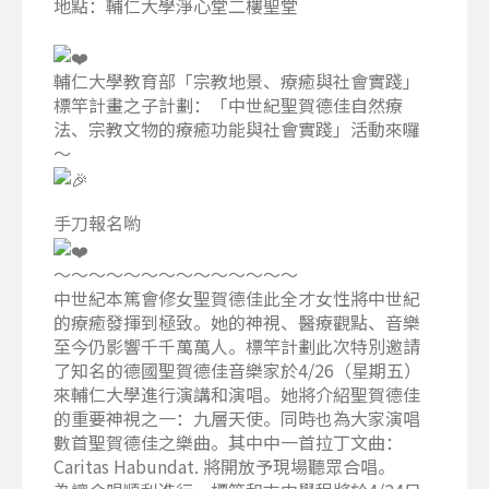
地點：輔仁大學淨心堂二樓聖堂
輔仁大學教育部「宗教地景、療癒與社會實踐」
標竿計畫之子計劃：「中世紀聖賀德佳自然療
法、宗教文物的療癒功能與社會實踐」活動來囉
～
手刀報名喲
～～～～～～～～～～～～～～
中世紀本篤會修女聖賀德佳此全才女性將中世紀
的療癒發揮到極致。她的神視、醫療觀點、音樂
至今仍影響千千萬萬人。標竿計劃此次特別邀請
了知名的德國聖賀德佳音樂家於4/26（星期五）
來輔仁大學進行演講和演唱。她將介紹聖賀德佳
的重要神視之一：九層天使。同時也為大家演唱
數首聖賀德佳之樂曲。其中中一首拉丁文曲：
Caritas Habundat. 將開放予現場聽眾合唱。