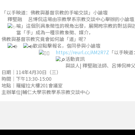
「以手映道：佛教與基督宗教的手喻交談」小論壇
釋堅融
呂博侃
這場由宗教學系宗教交談中心舉辦的小論
喻」這個別具象徵性的視角出發，展開跨宗教的對話與
當「手」成為一種宗教象徵、媒介，
佛教與基督宗教究竟會如何論「道」呢？
歡迎點擊報名，偕同參與小論壇
https://reurl.cc/AM2R7Z
「以手映道
活動資訊
與談人| 釋堅融法師、呂博侃神
日期｜114年4月30日（三）
時間｜下午13:30-15:00
地點｜羅耀拉大樓201會議室
主辦單位|輔仁大學宗教學系宗教交談中心