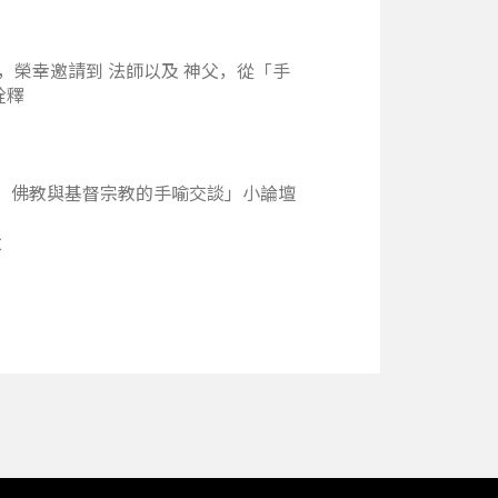
壇，榮幸邀請到
法師以及
神父，從「手
詮釋
：佛教與基督宗教的手喻交談」小論壇
父