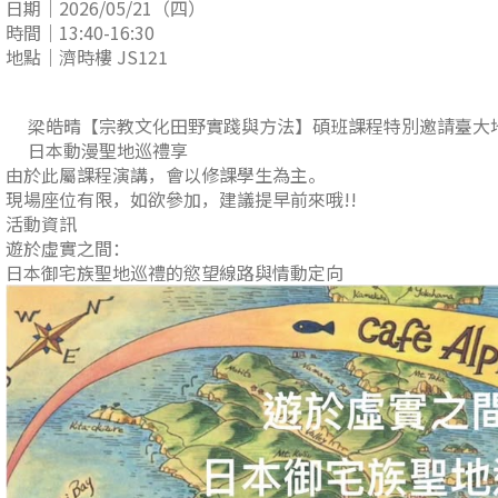
日期｜2026/05/21（四）
時間｜13:40-16:30
地點｜濟時樓 JS121
梁皓晴
【宗教文化田野實踐與方法】碩班課程特別邀請臺大
日本動漫聖地巡禮
享
由於此屬課程演講，會以修課學生為主。
現場座位有限，如欲參加，建議提早前來哦!!
活動資訊
遊於虛實之間：
日本御宅族聖地巡禮的慾望線路與情動定向