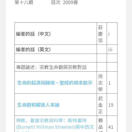
第十八期 目次 2009春
莊
編者的話（中文）
慶
i
信
編者的話（英文）
iii
專題論述：宗教生命觀與宗教對話
房
生命的起源與歸宿－聖經的根本啟示
志
1
榮
武
生命觀和解放人本論
金
19
正
佛教、基督宗教與科學：斯特裏特
賴
(Burnett Hillman Streeter)與中西文
品
41