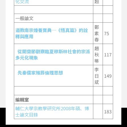
化交流
超
一般論文
鄭
道教南宗煉養寶典─《悟真篇》的詮
素
75
釋與應用
春
趙
從開齋節觀察臨夏穆斯林社會的宗派
秋
117
多元化現象
蒂
李
先秦儒家殯葬倫理思想
日
149
斌
編輯室
輔仁大學宗教學研究所2008年碩、博
183
士論文目錄