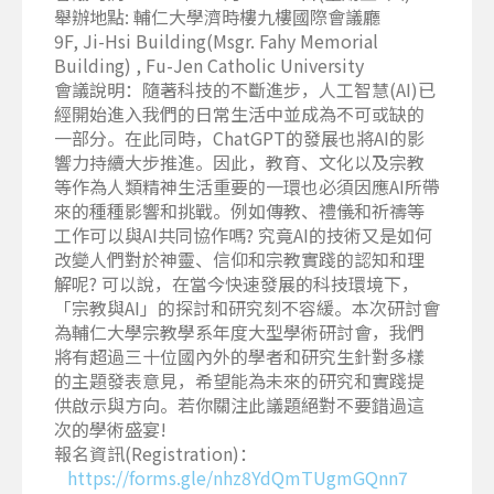
舉辦地點: 輔仁大學濟時樓九樓國際會議廳
9F, Ji-Hsi Building(Msgr. Fahy Memorial
Building) , Fu-Jen Catholic University
會議說明：隨著科技的不斷進步，人工智慧(AI)已
經開始進入我們的日常生活中並成為不可或缺的
一部分。在此同時，ChatGPT的發展也將AI的影
響力持續大步推進。因此，教育、文化以及宗教
等作為人類精神生活重要的一環也必須因應AI所帶
來的種種影響和挑戰。例如傳教、禮儀和祈禱等
工作可以與AI共同協作嗎? 究竟AI的技術又是如何
改變人們對於神靈、信仰和宗教實踐的認知和理
解呢? 可以說，在當今快速發展的科技環境下，
「宗教與AI」的探討和研究刻不容緩。本次研討會
為輔仁大學宗教學系年度大型學術研討會，我們
將有超過三十位國內外的學者和研究生針對多樣
的主題發表意見，希望能為未來的研究和實踐提
供啟示與方向。若你關注此議題絕對不要錯過這
次的學術盛宴!
報名資訊(Registration)：
https://forms.gle/nhz8YdQmTUgmGQnn7