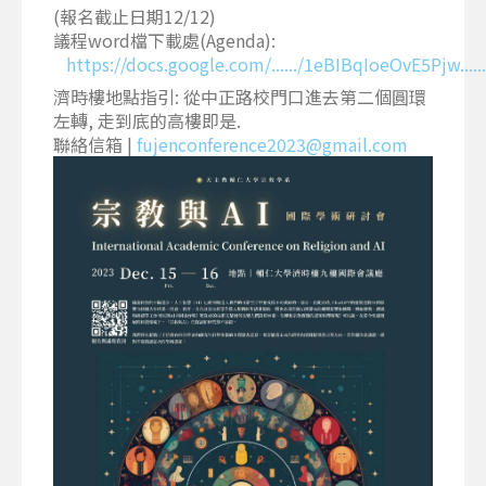
(報名截止日期12/12)
議程word檔下載處(Agenda):
https://docs.google.com/....../1eBIBqIoeOvE5Pjw......
濟時樓地點指引: 從中正路校門口進去第二個圓環
左轉, 走到底的高樓即是.
聯絡信箱 |