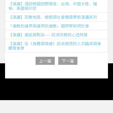
【演講】淺談跨國田野調查：台灣、中國大陸、緬
甸、泰國與印尼
【演講】宗教地景、療癒與社會實踐學術演講系列
「道教的邊界與邊界的道教」國際學術研討會
【演講】邂逅與對談——亞洲宗教的心性特質
【演講】從《身體與情緒》談余德慧的人文臨床與身
體現象學
上一篇
下一篇
天主教輔仁大學宗教學系所
©
2026
登入管理後台