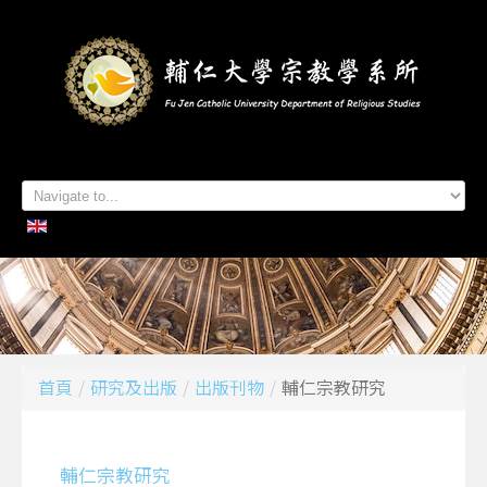
首頁
系所簡介
本系成員
學生專區
招生資訊
各項活動
研究及出版
系所友專區
聯絡我們
首頁
/
研究及出版
/
出版刊物
/
輔仁宗教研究
輔仁宗教研究