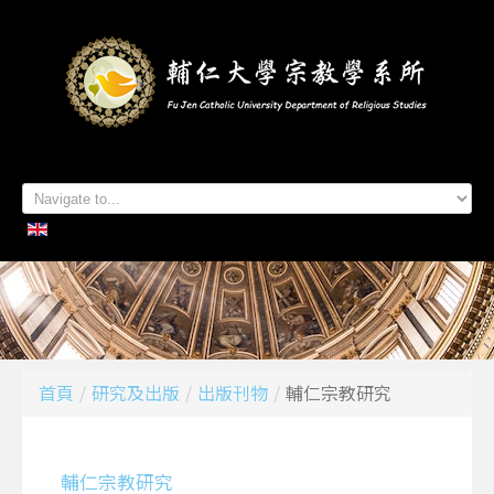
首頁
系所簡介
本系成員
學生專區
招生資訊
各項活動
研究及出版
系所友專區
聯絡我們
首頁
/
研究及出版
/
出版刊物
/
輔仁宗教研究
輔仁宗教研究